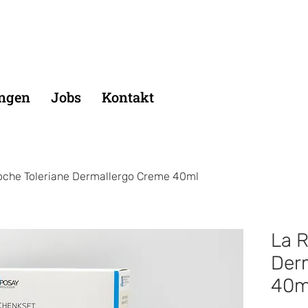
ungen
Jobs
Kontakt
oche Toleriane Dermallergo Creme 40ml
La R
Der
40m