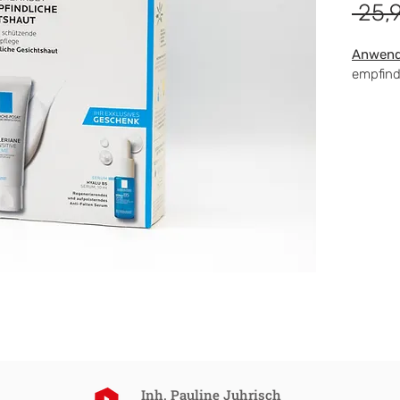
 25,
Anwend
empfind
Inhaltss
Wirksto
Wirkstof
Wirksto
Wirkstof
Wirkstof
Wirksto
Wirkstof
und weit
Inh. Pauline Juhrisch